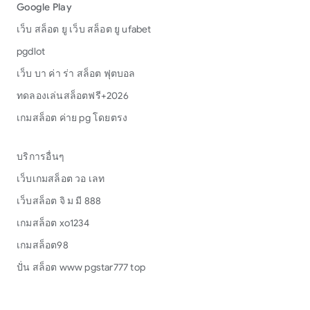
Google Play
เว็บ สล็อต ยู เว็บ สล็อต ยู ufabet
pgdlot
เว็บ บา ค่า ร่า สล็อต ฟุตบอล
ทดลองเล่นสล็อตฟรี+2026
เกมสล็อต ค่าย pg โดยตรง
บริการอื่นๆ
เว็บเกมสล็อต วอ เลท
เว็บสล็อต จิ ม มี 888
เกมสล็อต xo1234
เกมสล็อต98
ปั่น สล็อต www pgstar777 top