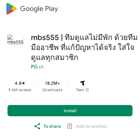
Google Play
mbs555 | ทีมดูแลไม่มีพัก ด้วยทีม
มืออาชีพ ที่แก้ปัญหาได้จริง ใส่ใจ
ดูแลทุกสมาชิก
PG เก
4.8
18.2M+
star
9.6M reviews
Downloads
Teen
info
install
To share
Add to wishlist