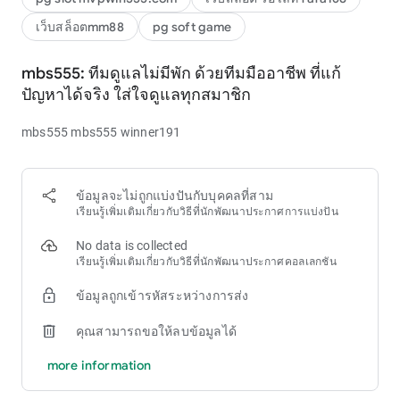
เว็บสล็อตmm88
pg soft game
mbs555: ทีมดูแลไม่มีพัก ด้วยทีมมืออาชีพ ที่แก้
ปัญหาได้จริง ใส่ใจดูแลทุกสมาชิก
mbs555
mbs555
winner191
ข้อมูลจะไม่ถูกแบ่งปันกับบุคคลที่สาม
เรียนรู้เพิ่มเติมเกี่ยวกับวิธีที่นักพัฒนาประกาศการแบ่งปัน
No data is collected
เรียนรู้เพิ่มเติมเกี่ยวกับวิธีที่นักพัฒนาประกาศคอลเลกชัน
ข้อมูลถูกเข้ารหัสระหว่างการส่ง
คุณสามารถขอให้ลบข้อมูลได้
more information