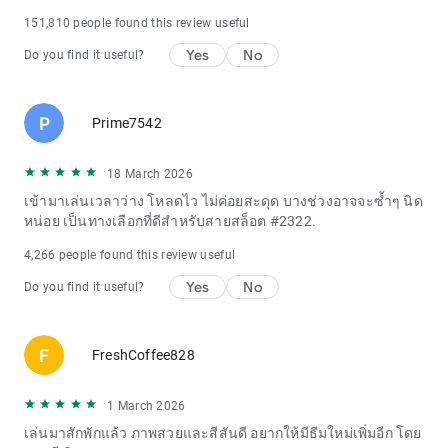
151,810 people found this review useful
Yes
No
Do you find it useful?
Prime7542
18 March 2026
เข้ามาเล่นเวลาว่าง โหลดไว ไม่ค่อยสะดุด บางช่วงอาจจะซ้ำๆ นิด
หน่อย เป็นทางเลือกที่ดีสำหรับสายสล็อต #2322.
4,266 people found this review useful
Yes
No
Do you find it useful?
FreshCoffee828
1 March 2026
เล่นมาสักพักแล้ว ภาพสวยและสีสันดี อยากให้มีธีมใหม่เพิ่มอีก โดย