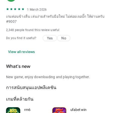
1 March 2026
เกมค่อนข้างลื่น เล่นง่ายสำหรับมือใหม่ ไม่ค่อยเจอบั๊ก ให้ผ่านครับ
#9007
2,348 people found this review useful
Yes
No
Do you find it useful?
View all reviews
What's new
New game, enjoy downloading and playing together.
การสนับสนุนแอปพลิเคชัน
เกมที่คล้ายกัน
rm6
ufabet win