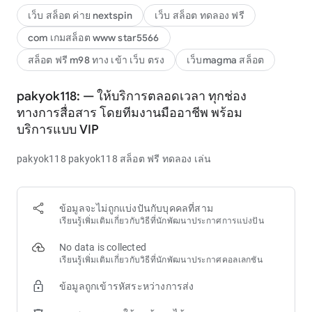
เว็บ สล็อต ค่าย nextspin
เว็บ สล็อต ทดลอง ฟรี
com เกมสล็อต www star5566
สล็อต ฟรี m98 ทาง เข้า เว็บ ตรง
เว็บmagma สล็อต
pakyok118: — ให้บริการตลอดเวลา ทุกช่อง
ทางการสื่อสาร โดยทีมงานมืออาชีพ พร้อม
บริการแบบ VIP
pakyok118
pakyok118
สล็อต ฟรี ทดลอง เล่น
ข้อมูลจะไม่ถูกแบ่งปันกับบุคคลที่สาม
เรียนรู้เพิ่มเติมเกี่ยวกับวิธีที่นักพัฒนาประกาศการแบ่งปัน
No data is collected
เรียนรู้เพิ่มเติมเกี่ยวกับวิธีที่นักพัฒนาประกาศคอลเลกชัน
ข้อมูลถูกเข้ารหัสระหว่างการส่ง