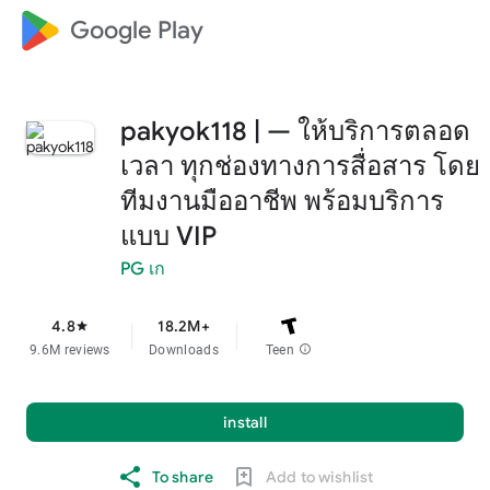
Google Play
pakyok118 | — ให้บริการตลอด
เวลา ทุกช่องทางการสื่อสาร โดย
ทีมงานมืออาชีพ พร้อมบริการ
แบบ VIP
PG เก
4.8
18.2M+
star
9.6M reviews
Downloads
Teen
info
install
To share
Add to wishlist