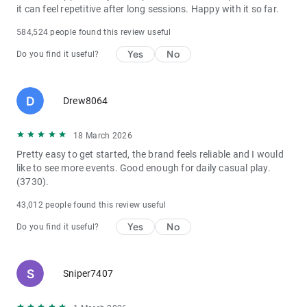
it can feel repetitive after long sessions. Happy with it so far.
584,524 people found this review useful
Yes
No
Do you find it useful?
Drew8064
18 March 2026
Pretty easy to get started, the brand feels reliable and I would
like to see more events. Good enough for daily casual play.
(3730).
43,012 people found this review useful
Yes
No
Do you find it useful?
Sniper7407