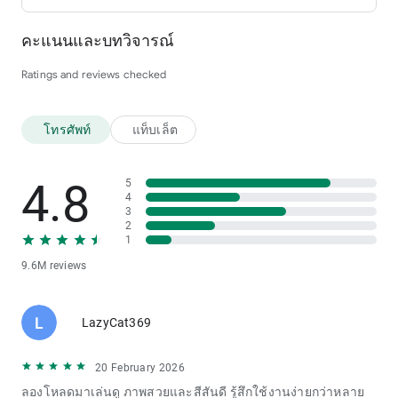
คะแนนและบทวิจารณ์
Ratings and reviews checked
โทรศัพท์
แท็บเล็ต
4.8
5
4
3
2
1
9.6M reviews
LazyCat369
20 February 2026
ลองโหลดมาเล่นดู ภาพสวยและสีสันดี รู้สึกใช้งานง่ายกว่าหลาย