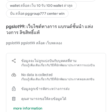
wallet สล็อต เว็บ 10 รับ 100 wallet ล่าสุด
ปั่น สล็อต pggroup777 center win
pgslot99: เว็บไซต์ทางการ แบรนด์ชั้นนำ แห่ง
วงการ ลิขสิทธิ์แท้
pgslot99
pgslot99
สล็อต เว็บทดลอง
ข้อมูลจะไม่ถูกแบ่งปันกับบุคคลที่สาม
เรียนรู้เพิ่มเติมเกี่ยวกับวิธีที่นักพัฒนาประกาศการแบ่งปัน
No data is collected
เรียนรู้เพิ่มเติมเกี่ยวกับวิธีที่นักพัฒนาประกาศคอลเลกชัน
ข้อมูลถูกเข้ารหัสระหว่างการส่ง
คุณสามารถขอให้ลบข้อมูลได้
more information