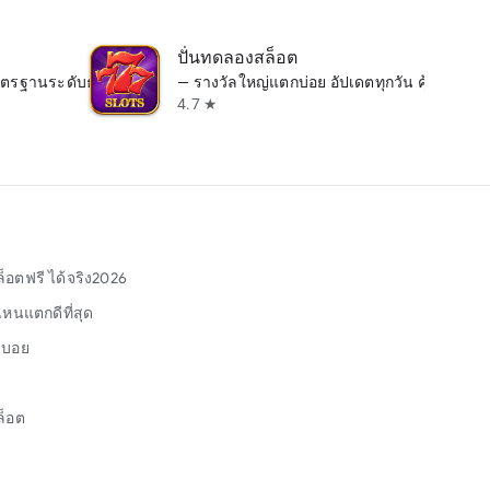
ปั่นทดลองสล็อต
ตรฐานระดับธนาคาร ไม่มีการรั่วไหลของข้อมูล
— รางวัลใหญ่แตกบ่อย อัปเดตทุกวัน คุ้มค่าที่สุ
4.7 ★
็อตฟรี ได้จริง2026
ไหนแตกดีที่สุด
วบอย
ล็อต