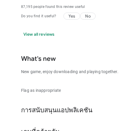
87,195 people found this review useful
Yes
No
Do you find it useful?
View all reviews
What's new
New game, enjoy downloading and playing together.
Flag as inappropriate
การสนับสนุนแอปพลิเคชัน