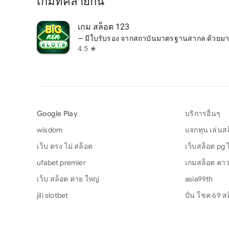
เกมที่คล้ายกัน
เกม สล็อต 123
— มีใบรับรอง จากสถาบันมาตรฐานสากล ด้วยมา
4.5 ★
Google Play
บริการอื่นๆ
wisdom
แจกทุน เล่นสล
เว็บ ตรง ไม่ สล็อต
เว็บสล็อต pg 
ufabet premier
เกมสล็อต คา
เว็บ สล็อต ค่าย ใหญ่
asia99th
jili slotbet
ปั่น โชค 69 ส