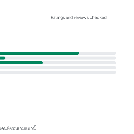
Ratings and reviews checked
ับคนที่ชอบเกมแนวนี้