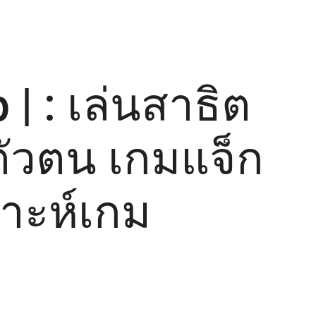
 | : เล่นสาธิต
ตัวตน เกมแจ็ก
ราะห์เกม