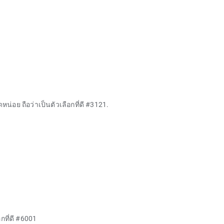
น่อย ถือว่าเป็นตัวเลือกที่ดี #3121.
อกที่ดี #6001