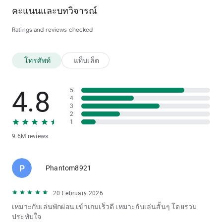
คะแนนและบทวิจารณ์
Ratings and reviews checked
โทรศัพท์
แท็บเล็ต
4.8
5
4
3
2
1
9.6M reviews
Phantom8921
20 February 2026
เหมาะกับเล่นพักผ่อน เข้าเกมเร็วดี เหมาะกับเล่นสั้นๆ โดยรวม
ประทับใจ