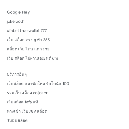
Google Play
jokerxoth
ufabet true wallet 777
เว็บ สล็อต ตรง ยู ฟ่า 365
สล็อต เว็บ ไหน แตก ง่าย
เว็บ สล็อต ไม่ผ่านเอเย่นต์ ufa
บริการอื่นๆ
เว็บสล็อต สมาชิกใหม่ รับโบนัส 100
รวมเว็บ สล็อต xo joker
เว็บสล็อต fafa แท้
ทางเข้า เว็บ 789 สล็อต
รับปั่นสล็อต