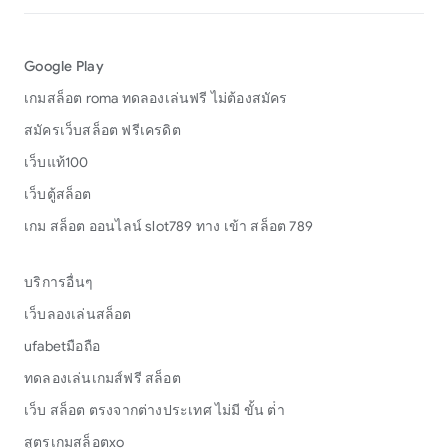
Google Play
เกมสล็อต roma ทดลองเล่นฟรี ไม่ต้องสมัคร
สมัครเว็บสล็อต ฟรีเครดิต
เว็บแท้100
เว็บตู้สล็อต
เกม สล็อต ออนไลน์ slot789 ทาง เข้า สล็อต 789
บริการอื่นๆ
เว็บลองเล่นสล็อต
ufabetมือถือ
ทดลองเล่นเกมส์ฟรี สล็อต
เว็บ สล็อต ตรงจากต่างประเทศ ไม่มี ขั้น ต่ํา
สูตรเกมสล็อตxo