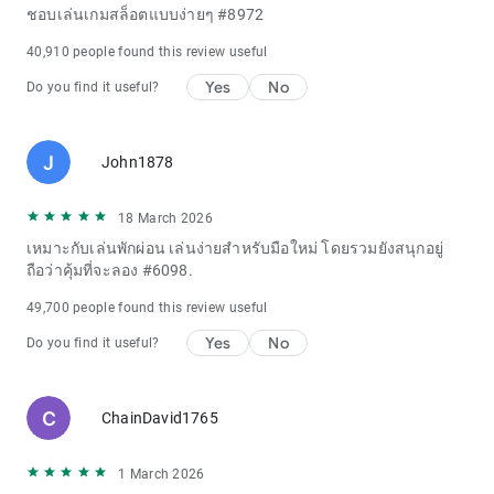
ชอบเล่นเกมสล็อตแบบง่ายๆ #8972
40,910 people found this review useful
Yes
No
Do you find it useful?
John1878
18 March 2026
เหมาะกับเล่นพักผ่อน เล่นง่ายสำหรับมือใหม่ โดยรวมยังสนุกอยู่
ถือว่าคุ้มที่จะลอง #6098.
49,700 people found this review useful
Yes
No
Do you find it useful?
ChainDavid1765
1 March 2026