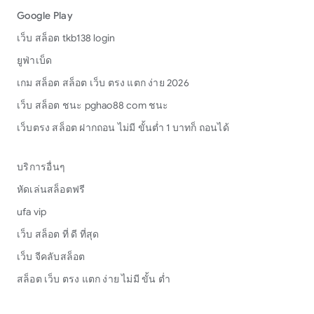
Google Play
เว็บ สล็อต tkb138 login
ยูฟ่าเบ็ด
เกม สล็อต สล็อต เว็บ ตรง แตก ง่าย 2026
เว็บ สล็อต ชนะ pghao88 com ชนะ
เว็บตรง สล็อต ฝากถอน ไม่มี ขั้นต่ำ 1 บาทก็ ถอนได้
บริการอื่นๆ
หัดเล่นสล็อตฟรี
ufa vip
เว็บ สล็อต ที่ ดี ที่สุด
เว็บ จีคลับสล็อต
สล็อต เว็บ ตรง แตก ง่าย ไม่มี ขั้น ต่ำ