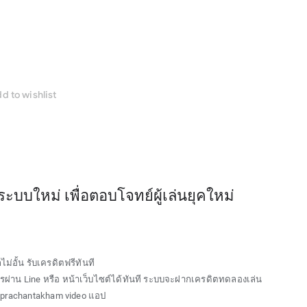
Add to wishlist
ะบบใหม่ เพื่อตอบโจทย์ผู้เล่นยุคใหม่
ม่อั้น รับเครดิตฟรีทันที
ัครผ่าน Line หรือ หน้าเว็บไซต์ได้ทันที ระบบจะฝากเครดิตทดลองเล่น
ให้อัตโนมัติ เปิดบัญชีฟรีและเริ่มทำเงินได้เลยวันนี้ หวย ออก อะไร prachantakham video แอป