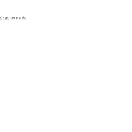
ยังอยากเล่นต่อ