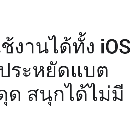
ช้งานได้ทั้ง iOS
 ประหยัดแบต
ดุด สนุกได้ไม่มี