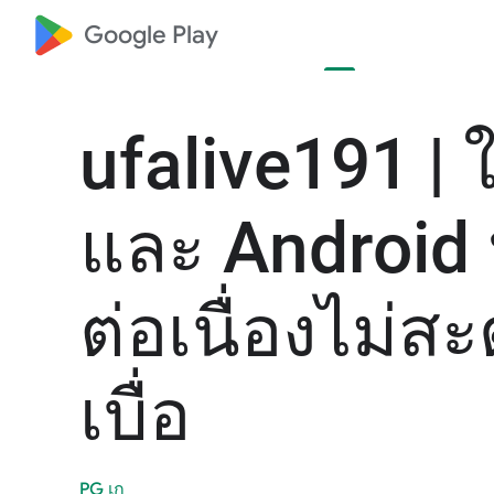
Google Play
ufalive191 | ใ
และ Android
ต่อเนื่องไม่สะ
เบื่อ
PG เก