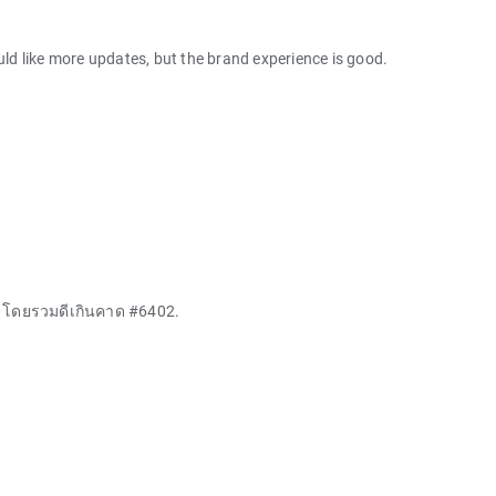
uld like more updates, but the brand experience is good.
อีก โดยรวมดีเกินคาด #6402.