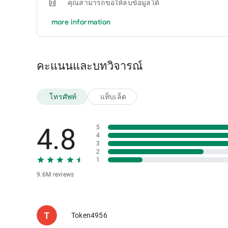
คุณสามารถขอให้ลบข้อมูลได้
more information
คะแนนและบทวิจารณ์
โทรศัพท์
แท็บเล็ต
4.8
5
4
3
2
1
9.6M reviews
Token4956