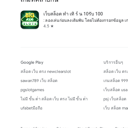
เว็บสล็อต ทํา เทิ ร์ น 10รับ 100
: ลองเล่นก่อนลงเดิมพัน โดยไม่ต้องกรอกข้อมูล เ
4.5 ★
Google Play
บริการอื่นๆ
สล็อต เว็บ ตรง newclearslot
สล็อต เว็บ ต
sawan789 เว็บ สล็อต
เกมสล็อต 99
pgslotgames
เว็บสล็อต usa
ไม่มี ขั้น ต่ํา สล็อต เว็บ ตรง ไม่มี ขั้น ต่ํา
psj เว็บสล็อต
ufabetมือถือ
เว็บ สล็อต ma