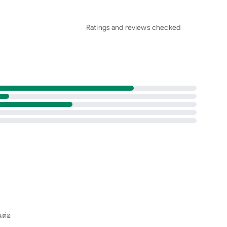
Ratings and reviews checked
นต่อ