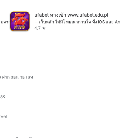
ufabet ทางเข้า www.ufabet.edu.pl
กมจากค่ายใหญ่ ก่อนวางเดิมพันจริง
— เว็บหลัก ไม่มีโฆษณากวนใจ ทั้ง iOS และ Android ลุ้น
4.7 ★
รง ฝาก ถอน วอ เลท
9
 89
rvel