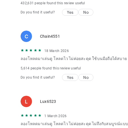
432,631 people found this review useful
Yes
No
Do you find it useful?
Chain4551
18 March 2026
ลองโหลดมาเล่นดู โหลดไว ไม่ค่อยสะดุด ใช้บนมือถือได้สบาย ย
5,614 people found this review useful
Yes
No
Do you find it useful?
Lux6523
1 March 2026
ลองโหลดมาเล่นดู โหลดไว ไม่ค่อยสะดุด ไม่ถึงกับสมบูรณ์แบบ 