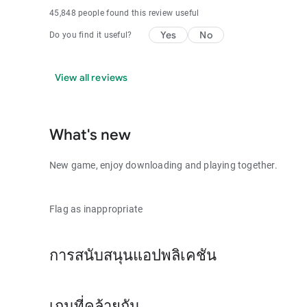
45,848 people found this review useful
Yes
No
Do you find it useful?
View all reviews
What's new
New game, enjoy downloading and playing together.
Flag as inappropriate
การสนับสนุนแอปพลิเคชัน
เกมที่คล้ายกัน