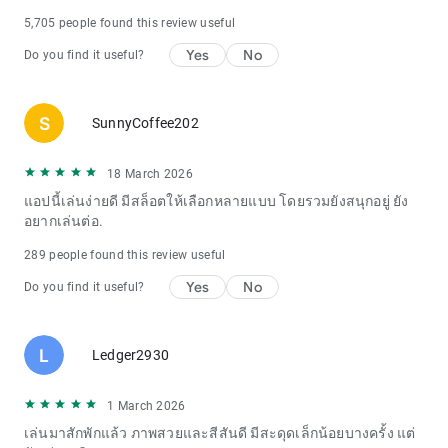
5,705 people found this review useful
Yes
No
Do you find it useful?
SunnyCoffee202
18 March 2026
แอปนี้เล่นง่ายดี มีสล็อตให้เลือกหลายแบบ โดยรวมยังสนุกอยู่ ยัง
อยากเล่นต่อ.
289 people found this review useful
Yes
No
Do you find it useful?
Ledger2930
1 March 2026
เล่นมาสักพักแล้ว ภาพสวยและสีสันดี มีสะดุดเล็กน้อยบางครั้ง แต่