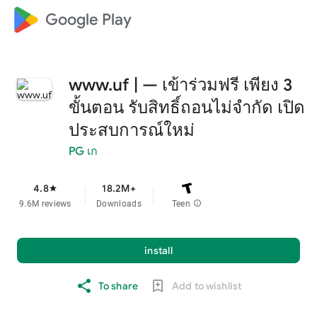
Google Play
www.uf | — เข้าร่วมฟรี เพียง 3
ขั้นตอน รับสิทธิ์ถอนไม่จำกัด เปิด
ประสบการณ์ใหม่
PG เก
4.8
18.2M+
star
9.6M reviews
Downloads
Teen
info
install
To share
Add to wishlist