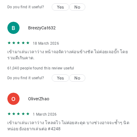
Yes
No
Do you find it useful?
BreezyCat632
18 March 2026
เข้ามาเล่นเวลาว่าง หน้าจอจัดวางค่อนข้างชัด ไม่ค่อยเจอบั๊ก โดย
รวมดีเกินคาด.
61,040 people found this review useful
Yes
No
Do you find it useful?
OliverZhao
1 March 2026
เข้ามาเล่นเวลาว่าง โหลดไว ไม่ค่อยสะดุด บางช่วงอาจจะซ้ำๆ นิด
หน่อย ยังอยากเล่นต่อ #4248