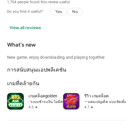
1,704 people found this review useful
Yes
No
Do you find it useful?
View all reviews
What's new
New game, enjoy downloading and playing together.
การสนับสนุนแอปพลิเคชัน
เกมที่คล้ายกัน
เกมสล็อตgolden
รีวิว เกมสล็อต
: ระบบชำระเงิน ไม่มีสะดุด รองรับคริปโตเคอเรนซี สะดวกสบายสุดๆ
— แคมเปญเด็ด แบบจัดเต็ม รับ
4.5 ★
4.7 ★