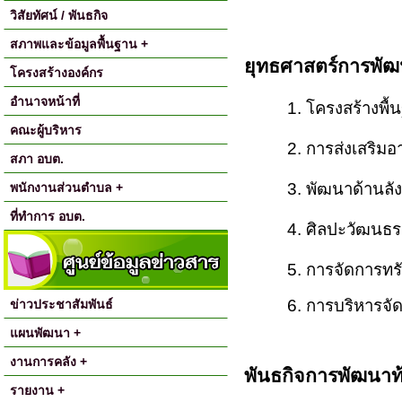
วิสัยทัศน์ / พันธกิจ
สภาพและข้อมูลพื้นฐาน +
ยุทธศาสตร์การพั
โครงสร้างองค์กร
อำนาจหน้าที่
1.
โครงสร้างพื้
คณะผู้บริหาร
2.
การส่งเสริม
สภา อบต.
3.
พัฒนาด้านลั
พนักงานส่วนตำบล +
ที่ทำการ อบต.
4.
ศิลปะวัฒนธรร
5.
การจัดการทร
6.
การบริหารจั
ข่าวประชาสัมพันธ์
แผนพัฒนา +
งานการคลัง +
พันธกิจการพัฒนาท้
รายงาน +