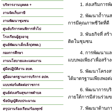
1.
ส่งเสริมการพ
บริหารงานบุคคล +
งานจัดเก็บภาษี
2. พัฒนาถ้ำาน
งานพัฒนาชุมชน
การมีคุณภาพชีวัตที่ดี
ศูนย์บริการคนพิการทั่วไป
3.
พันธกิจที่ ส
โรงเรียนผู้สูงอายุ
ติดในชุมชน
ศูนย์พัฒนาเด็กเล็ก(ศพด.)
4. การพัฒนาแล
กองการศึกษา
แบบพอเพียง
"
เพื่อสร้
งานนโยบายและแผนงาน
คู่มือปฏิบัติงาน อบต.
5.
พัฒนาโครงสร
คู่มือมาตรฐานการบริการ อปท.
ได้มาตรฐานเพียงพอ
แบบฟอร์มติดต่อราชการ
6
. พัฒนาการบริ
ศูนย์ส่งเสริมสุขภาพตำบล
ภายใต้การมีส่วนร่วม
ข้อบัญญัติงบประมาณ
7.
พัฒนาด้านการ
สรุปงานร้องเรียน/ร้องทุกข์