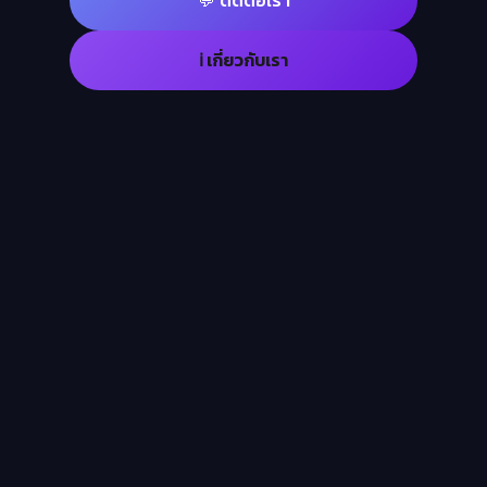
ℹ️ เกี่ยวกับเรา