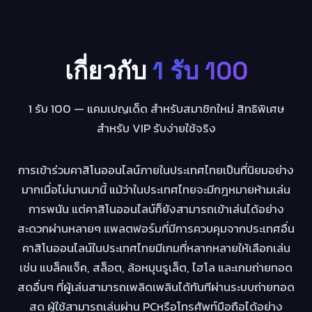
เกี่ยวกับ
1 รับ 100
1 รับ 100 — แคมเปญเด็ด สำหรับสมาชิกใหม่ สิทธิพิเศษ
สำหรับ VIP รับง่ายใช้จริง
การเข้าร่วมคาสิโนออนไลน์ภายในประเทศไทยเป็นที่นิยมอย่าง
มากเมื่อไม่นานมานี้ แม้ว่าในประเทศไทยจะมีกฎหมายห้ามเล่น
การพนัน แต่คาสิโนออนไลน์ก็ยังสามารถเข้าเล่นได้อย่าง
สะดวกผ่านหลายๆ แพลตฟอร์มที่มีการควบคุมจากประเทศอื่น
คาสิโนออนไลน์ในประเทศไทยมีเกมที่หลากหลายให้เลือกเล่น
เช่น แบล็คแจ็ค, สล็อต, ล้อหมุนรูเล็ต, ไฮโล และเกมถ่ายทอด
สดอื่นๆ ที่ผู้เล่นสามารถเพลิดเพลินได้ทันทีผ่านระบบถ่ายทอด
สด ผู้ใช้สามารถเล่นผ่าน PCหรือโทรศัพท์มือถือได้อย่าง