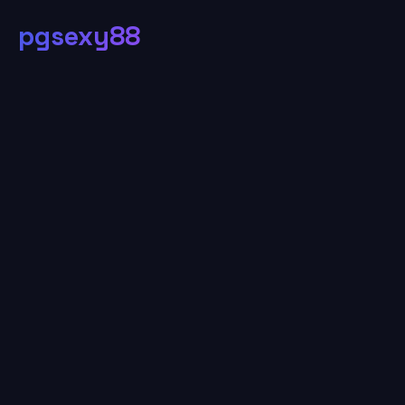
pgsexy88