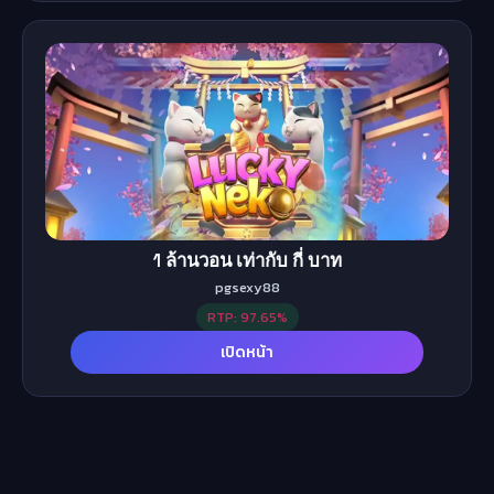
1 ล้านวอน เท่ากับ กี่ บาท
pgsexy88
RTP: 97.65%
เปิดหน้า