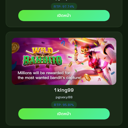
RTP: 97.74%
เปิดหน้า
1 king99
pgsexy88
RTP: 95.81%
เปิดหน้า