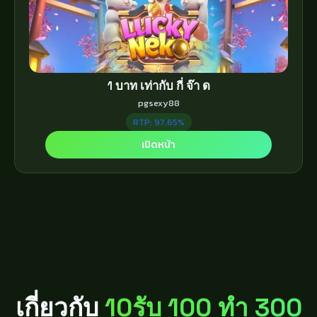
1 บาท เท่ากับ กี่ จ๊า ด
pgsexy88
RTP: 97.65%
เปิดหน้า
เกี่ยวกับ
10รับ 100 ทํา 300