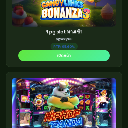
1 pg slot ทางเข้า
pgsexy88
RTP: 95.60%
เปิดหน้า