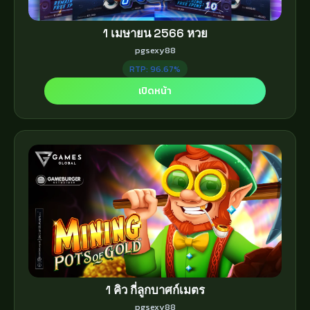
1 เมษายน 2566 หวย
pgsexy88
RTP: 96.67%
เปิดหน้า
1 คิว กี่ลูกบาศก์เมตร
pgsexy88