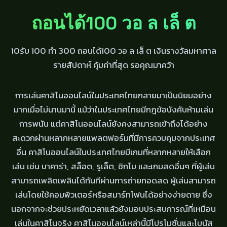
ถอนได้100 วอ ล เล็ ต
10รับ 100 ทํา 300 ถอนได้100 วอ ล เล็ ต เงินรางวัลมหาศาล
รายสัปดาห์ คุ้มค่าที่สุด รอคุณมาคว้า
การเล่นคาสิโนออนไลน์ในประเทศไทยกลายมาเป็นนิยมอย่าง
มากเมื่อไม่นานมานี้ แม้ว่าในประเทศไทยมีกฎข้อบังคับห้ามเล่น
การพนัน แต่คาสิโนออนไลน์ยังคงสามารถเข้าถึงได้อย่าง
สะดวกผ่านหลากหลายแพลตฟอร์มที่มีการควบคุมจากประเทศ
อื่น คาสิโนออนไลน์ในประเทศไทยมีเกมที่หลากหลายให้เลือก
เล่น เช่น บาคาร่า, สล็อต, รูเล็ต, ซิกโบ และเกมสดอื่นๆ ที่ผู้เล่น
สามารถเพลิดเพลินได้ทันทีผ่านการถ่ายทอดสด ผู้เล่นสามารถ
เล่นโดยใช้คอมพิวเตอร์หรือสมาร์ทโฟนได้อย่างง่ายดาย ซึ่ง
นอกจากจะช่วยประหยัดเวลาแล้วยังมอบประสบการณ์ที่เหมือน
เล่นในคาสิโนจริง คาสิโนออนไลน์เหล่านี้มีโปรโมชั่นและโบนัส