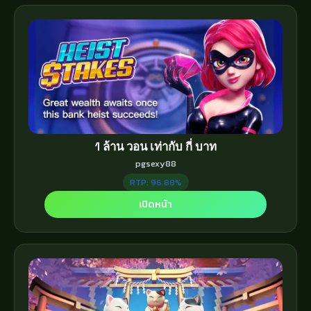
1 ล้าน วอน เท่ากับ กี่ บาท
pgsexy88
RTP: 96.88%
เปิดหน้า