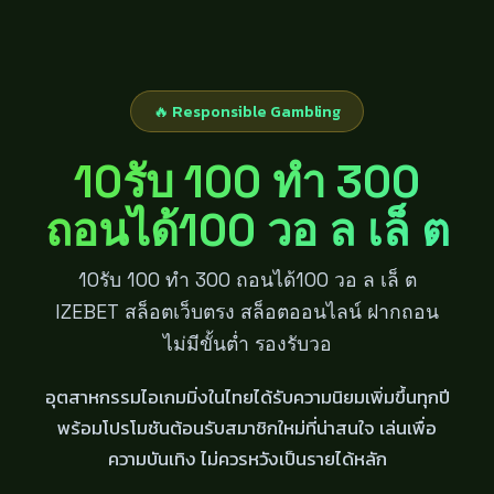
🔥 Responsible Gambling
10รับ 100 ทํา 300
ถอนได้100 วอ ล เล็ ต
10รับ 100 ทํา 300 ถอนได้100 วอ ล เล็ ต
IZEBET สล็อตเว็บตรง สล็อตออนไลน์ ฝากถอน
ไม่มีขั้นต่ำ รองรับวอ
อุตสาหกรรมไอเกมมิ่งในไทยได้รับความนิยมเพิ่มขึ้นทุกปี
พร้อมโปรโมชันต้อนรับสมาชิกใหม่ที่น่าสนใจ เล่นเพื่อ
ความบันเทิง ไม่ควรหวังเป็นรายได้หลัก