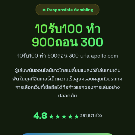
🔥 Responsible Gambling
10รับ100 ทํา
900ถอน 300
10รับ100 ทํา 900ถอน 300 ufa apollo.com
ผู้เล่นพนันออนไลน์ชาวไทยเปลี่ยนแปลงวิธีเล่นเกมเดิม
พัน ในยุคที่อินเทอร์เน็ตความเร็วสูงครอบคลุมทั่วประเทศ
การเลือกเว็บที่เชื่อถือได้คือก้าวแรกของการเล่นอย่าง
ปลอดภัย
4.8
★★★★★
291,871 รีวิว