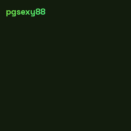
pgsexy88