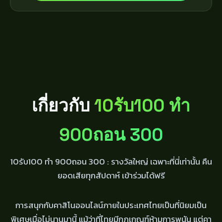
เกี่ยวกับ
10รับ100 ทํา
900ถอน 300
10รับ100 ทํา 900ถอน 300 : รางวัลใหญ่ เฉพาะที่นี่เท่านั้น คืน
ยอดเสียทุกสัปดาห์ เข้าร่วมได้ฟรี
การสนุกกับคาสิโนออนไลน์ภายในประเทศไทยเป็นที่นิยมเป็น
พิเศษเมื่อไม่นานมานี้ แม้ว่าที่ไทยมีกฎเกณฑ์ห้ามการพนัน แต่คา