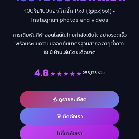
100รับ100ถอนไม่อั้น PxJ (@pxjboi) •
Instagram photos and videos
การเดิมพันกีฬาออนไลน์ในไทยกำลังเติบโตอย่างรวดเร็ว
พร้อมระบบความปลอดภัยมาตรฐานสากล อายุต่ำกว่า
18 ปี ห้ามเล่นโดยเด็ดขาด
4.8
★★★★★
255,135 รีวิว
📥 ดูรายละเอียด
💬 ติดต่อเรา
ℹ️ เกี่ยวกับเรา