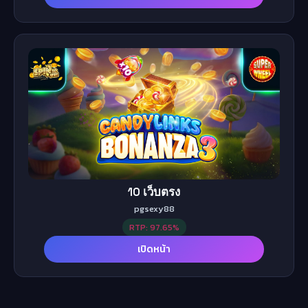
10 เว็บตรง
pgsexy88
RTP: 97.65%
เปิดหน้า