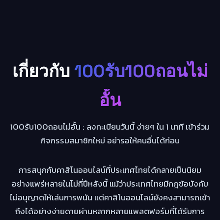
เกี่ยวกับ
100รับ100ถอนไม่
อั้น
100รับ100ถอนไม่อั้น : ลงทะเบียนวันนี้ ง่ายๆ ใน 1 นาที เข้าร่วม
กิจกรรมสมาชิกใหม่ อย่ารอให้คนอื่นได้ก่อน
การสนุกกับคาสิโนออนไลน์ที่ประเทศไทยได้กลายเป็นนิยม
อย่างแพร่หลายในไม่กี่ปีหลังนี้ แม้ว่าประเทศไทยมีกฎข้อบังคับ
ไม่อนุญาตให้เล่นการพนัน แต่คาสิโนออนไลน์ยังคงสามารถเข้า
ถึงได้อย่างง่ายดายผ่านหลากหลายแพลตฟอร์มที่ได้รับการ