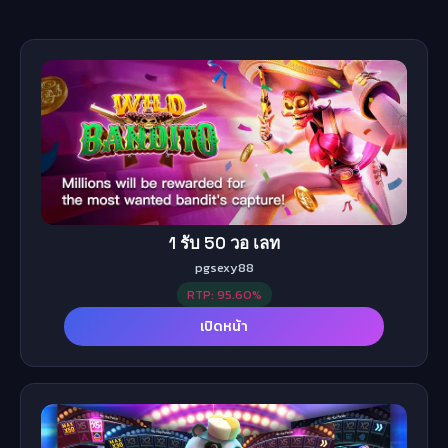
1 รับ 50 วอ เลท
pgsexy88
RTP: 95.60%
เปิดหน้า