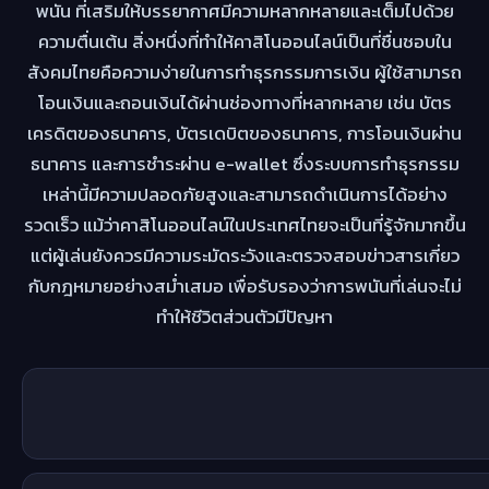
พนัน ที่เสริมให้บรรยากาศมีความหลากหลายและเต็มไปด้วย
ความตื่นเต้น สิ่งหนึ่งที่ทำให้คาสิโนออนไลน์เป็นที่ชื่นชอบใน
สังคมไทยคือความง่ายในการทำธุรกรรมการเงิน ผู้ใช้สามารถ
โอนเงินและถอนเงินได้ผ่านช่องทางที่หลากหลาย เช่น บัตร
เครดิตของธนาคาร, บัตรเดบิตของธนาคาร, การโอนเงินผ่าน
ธนาคาร และการชำระผ่าน e-wallet ซึ่งระบบการทำธุรกรรม
เหล่านี้มีความปลอดภัยสูงและสามารถดำเนินการได้อย่าง
รวดเร็ว แม้ว่าคาสิโนออนไลน์ในประเทศไทยจะเป็นที่รู้จักมากขึ้น
แต่ผู้เล่นยังควรมีความระมัดระวังและตรวจสอบข่าวสารเกี่ยว
กับกฎหมายอย่างสม่ำเสมอ เพื่อรับรองว่าการพนันที่เล่นจะไม่
ทำให้ชีวิตส่วนตัวมีปัญหา