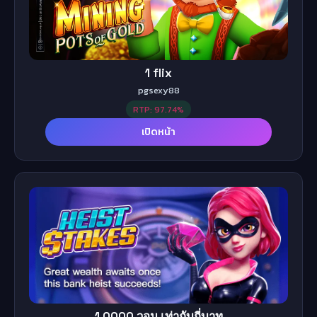
1 flix
pgsexy88
RTP: 97.74%
เปิดหน้า
1 0000 วอน เท่ากับกี่บาท