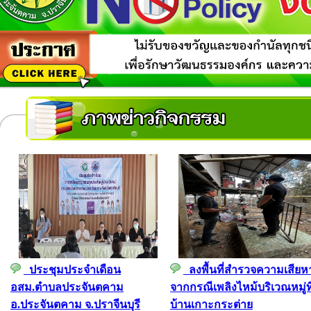
ประชุมประจำเดือน
ลงพื้นที่สำรวจความเสียห
อสม.ตำบลประจันตคาม
จากกรณีเพลิงไหม้บริเวณหมู่ที
อ.ประจันตคาม จ.ปราจีนบุรี
บ้านเกาะกระต่าย