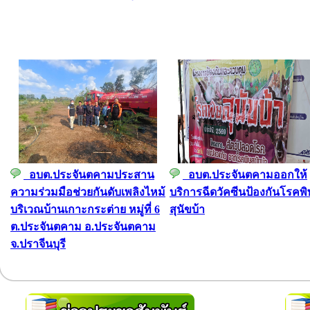
อบต.ประจันตคามประสาน
อบต.ประจันตคามออกให้
ความร่วมมือช่วยกันดับเพลิงไหม้
บริการฉีดวัคซีนป้องกันโรคพิ
บริเวณบ้านเกาะกระต่าย หมู่ที่ 6
สุนัขบ้า
ต.ประจันตคาม อ.ประจันตคาม
จ.ปราจีนบุรี