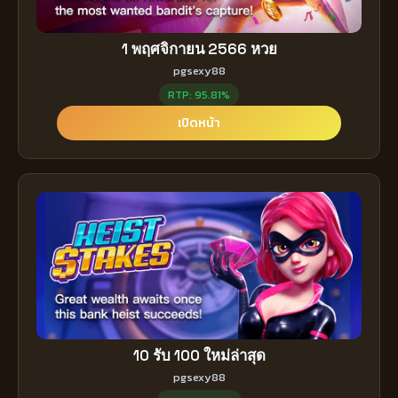
1 พฤศจิกายน 2566 หวย
pgsexy88
RTP: 95.81%
เปิดหน้า
10 รับ 100 ใหม่ล่าสุด
pgsexy88