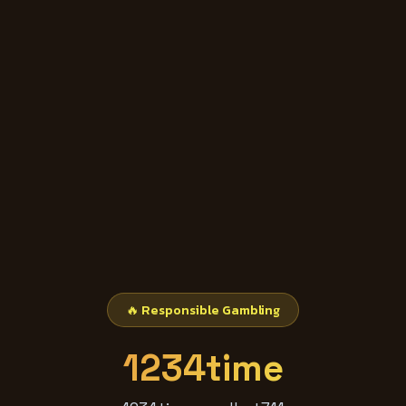
🔥 Responsible Gambling
1234time