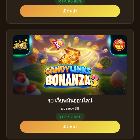
RTP: 96.88%
เปิดหน้า
10 เว็บพนันออนไลน์
pgsexy88
RTP: 97.65%
เปิดหน้า