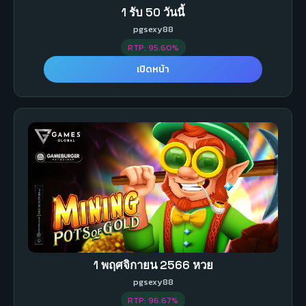
1 รับ 50 วันนี้
pgsexy88
RTP: 95.60%
เปิดหน้า
1 พฤศจิกายน 2566 หวย
pgsexy88
RTP: 96.67%