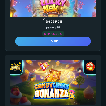
์ ตรวจหวย
pgsexy88
RTP: 96.88%
เปิดหน้า