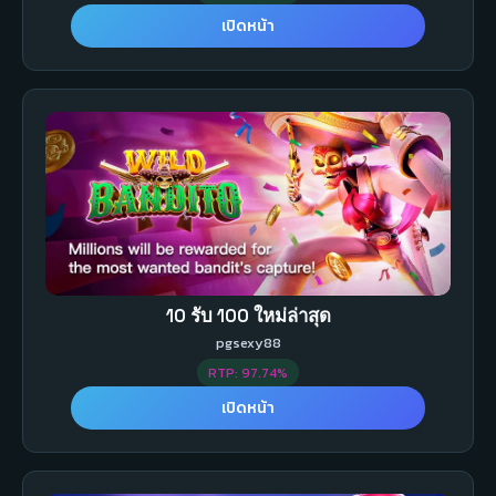
เปิดหน้า
10 รับ 100 ใหม่ล่าสุด
pgsexy88
RTP: 97.74%
เปิดหน้า