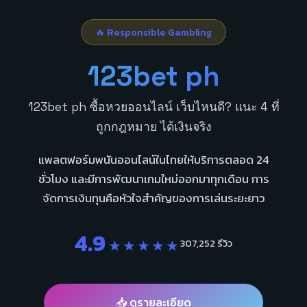
🔥 Responsible Gambling
123bet ph
123bet ph ซื้อหวยออนไลน์ เว็บไหนดี? แนะ 4 ที่
ถูกกฎหมาย ได้เงินจริง
แพลตฟอร์มพนันออนไลน์ในไทยให้บริการตลอด 24
ชั่วโมง และมีการพัฒนาเกมใหม่ออกมาทุกเดือน การ
จัดการเงินทุนคือหัวใจสำคัญของการเล่นระยะยาว
4.9
★★★★★
307,252 รีวิว
📥 ดูรายละเอียด