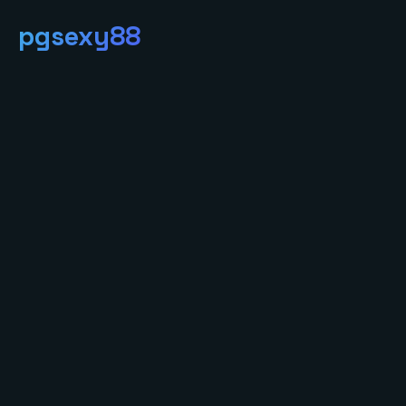
pgsexy88