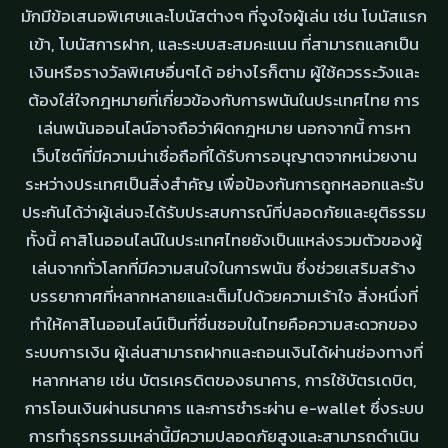
มักมีข้อเสนอพิเศษและโบนัสต่างๆ ที่จูงใจผู้เล่น เช่น โบนัสแรก
เข้า, โบนัสการฝาก, และระบบสะสมคะแนน ที่สามารถแลกเป็น
เงินหรือรางวัลพิเศษอื่นๆได้ อย่างไรก็ตาม ผู้ใช้ควรระวังและ
ต้องใส่ใจกฎหมายที่เกี่ยวข้องกับการพนันในประเทศไทย การ
เล่นพนันออนไลน์อาจถือว่าผิดกฎหมาย นอกจากนี้ การหา
เว็บไซต์ที่มีความน่าเชื่อถือที่ได้รับการอนุญาตจากหน่วยงาน
ระหว่างประเทศเป็นสิ่งสำคัญ เพื่อป้องกันการถูกหลอกและรับ
ประกันได้ว่าผู้เล่นจะได้รับประสบการณ์ที่ปลอดภัยและยุติธรรม
ทั้งนี้ คาสิโนออนไลน์ในประเทศไทยยังเป็นแหล่งรวมตัวของผู้
เล่นจากทั่วโลกที่มีความสนใจในการพนัน ซึ่งช่วยเสริมสร้าง
บรรยากาศที่หลากหลายและเต็มไปด้วยความเร้าใจ สิ่งหนึ่งที่
ทำให้คาสิโนออนไลน์เป็นที่ชื่นชอบในไทยคือความสะดวกของ
ระบบการเงิน ผู้เล่นสามารถฝากและถอนเงินได้ผ่านช่องทางที่
หลากหลาย เช่น บัตรเครดิตของธนาคาร, การใช้บัตรเดบิต,
การโอนเงินผ่านธนาคาร และการชำระผ่าน e-wallet ซึ่งระบบ
การทำธุรกรรมเหล่านี้มีความปลอดภัยสูงและสามารถดำเนิน