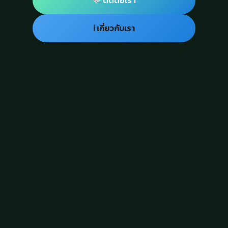
💬 ติดต่อเรา
ℹ️ เกี่ยวกับเรา