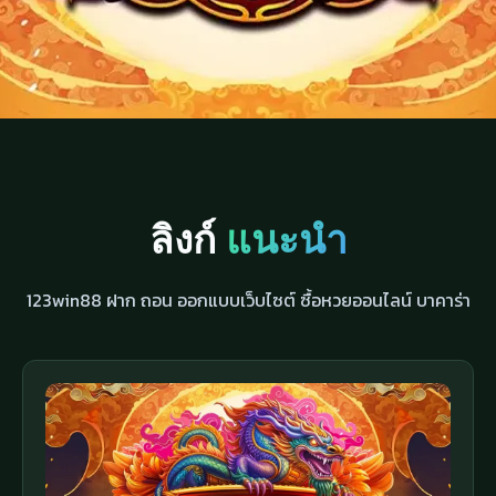
ลิงก์
แนะนำ
123win88 ฝาก ถอน ออกแบบเว็บไซต์ ซื้อหวยออนไลน์ บาคาร่า