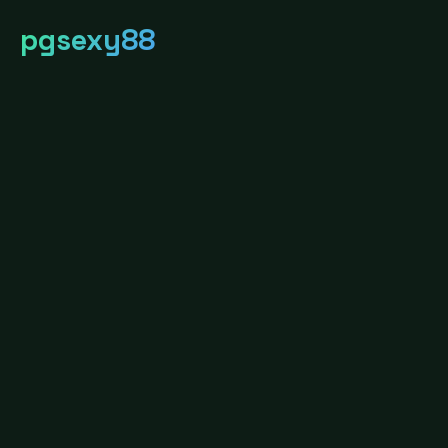
pgsexy88