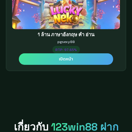
1 ล้าน ภาษาอังกฤษ คํา อ่าน
pgsexy88
RTP: 97.65%
เปิดหน้า
เกี่ยวกับ
123win88 ฝาก