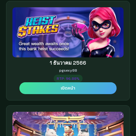
1 ธันวาคม 2566
pgsexy88
RTP: 96.88%
เปิดหน้า