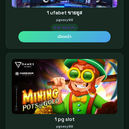
1 ufabet ขายยูส
pgsexy88
RTP: 96.67%
เปิดหน้า
1 pg slot
pgsexy88