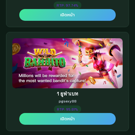
RTP: 97.74%
เปิดหน้า
1 ยูฟ่าเบท
pgsexy88
RTP: 95.81%
เปิดหน้า