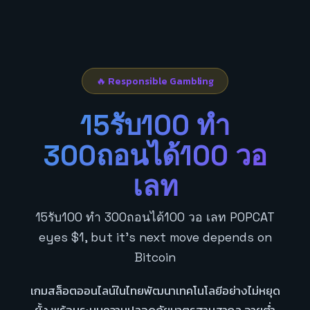
🔥 Responsible Gambling
15รับ100 ทํา
300ถอนได้100 วอ
เลท
15รับ100 ทํา 300ถอนได้100 วอ เลท POPCAT
eyes $1, but it's next move depends on
Bitcoin
เกมสล็อตออนไลน์ในไทยพัฒนาเทคโนโลยีอย่างไม่หยุด