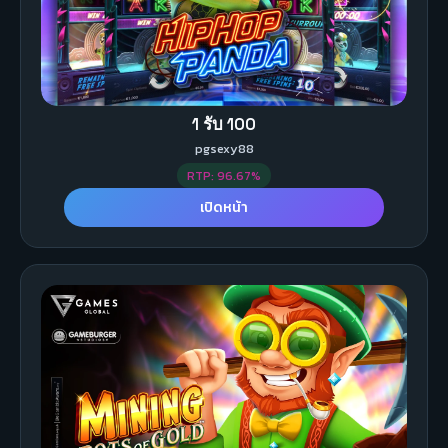
1 รับ 100
pgsexy88
RTP: 96.67%
เปิดหน้า