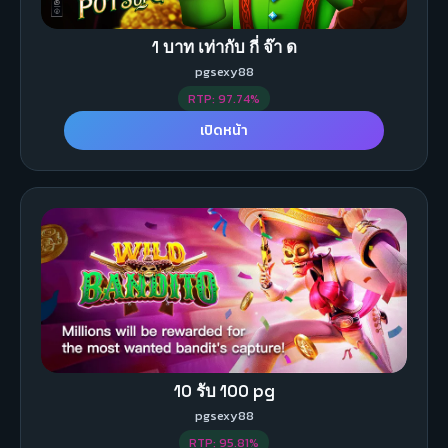
1 บาท เท่ากับ กี่ จ๊า ด
pgsexy88
RTP: 97.74%
เปิดหน้า
10 รับ 100 pg
pgsexy88
RTP: 95.81%