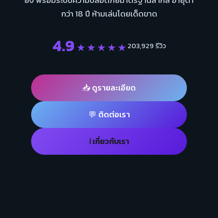
ยั้ง พร้อมระบบความปลอดภัยมาตรฐานสากล อายุต่ำ
กว่า 18 ปี ห้ามเล่นโดยเด็ดขาด
4.9
★★★★★
203,929 รีวิว
📥 ดูรายละเอียด
💬 ติดต่อเรา
ℹ️ เกี่ยวกับเรา