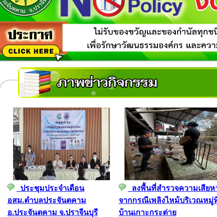
ประชุมประจำเดือน
ลงพื้นที่สำรวจความเสียห
อสม.ตำบลประจันตคาม
จากกรณีเพลิงไหม้บริเวณหมู่ที
อ.ประจันตคาม จ.ปราจีนบุรี
บ้านเกาะกระต่าย