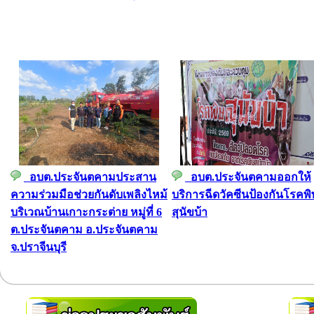
อบต.ประจันตคามประสาน
อบต.ประจันตคามออกให้
ความร่วมมือช่วยกันดับเพลิงไหม้
บริการฉีดวัคซีนป้องกันโรคพิ
บริเวณบ้านเกาะกระต่าย หมู่ที่ 6
สุนัขบ้า
ต.ประจันตคาม อ.ประจันตคาม
จ.ปราจีนบุรี