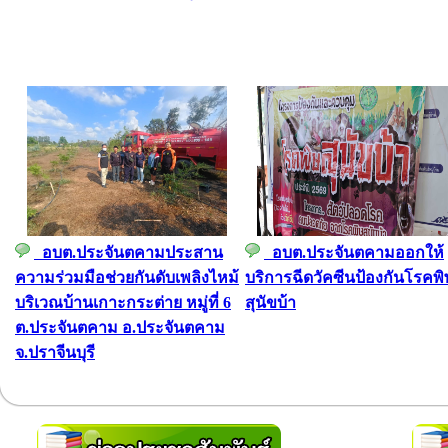
อบต.ประจันตคามประสาน
อบต.ประจันตคามออกให้
ความร่วมมือช่วยกันดับเพลิงไหม้
บริการฉีดวัคซีนป้องกันโรคพิ
บริเวณบ้านเกาะกระต่าย หมู่ที่ 6
สุนัขบ้า
ต.ประจันตคาม อ.ประจันตคาม
จ.ปราจีนบุรี