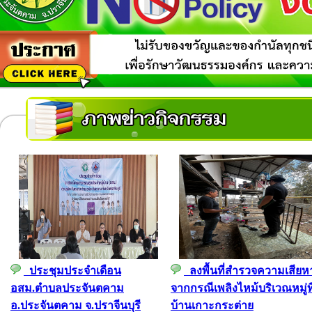
ประชุมประจำเดือน
ลงพื้นที่สำรวจความเสียห
อสม.ตำบลประจันตคาม
จากกรณีเพลิงไหม้บริเวณหมู่ที
อ.ประจันตคาม จ.ปราจีนบุรี
บ้านเกาะกระต่าย