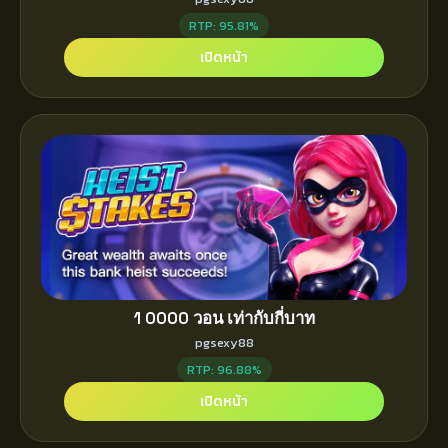
RTP: 95.81%
เปิดหน้า
1 0000 วอน เท่ากับกี่บาท
pgsexy88
RTP: 96.88%
เปิดหน้า