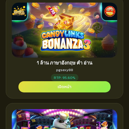
1 ล้าน ภาษาอังกฤษ คํา อ่าน
pgsexy88
RTP: 95.60%
เปิดหน้า