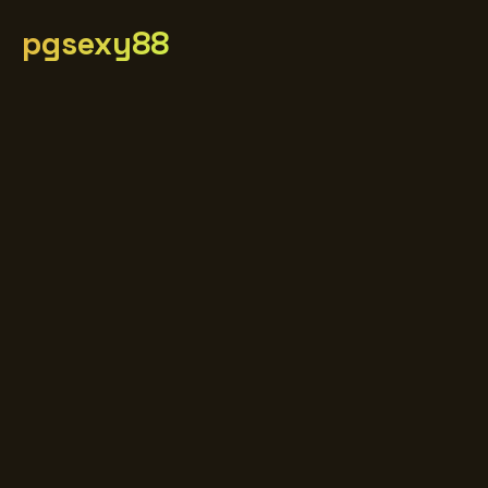
pgsexy88