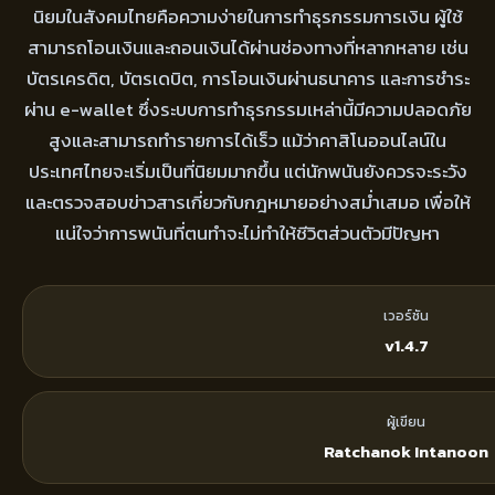
นิยมในสังคมไทยคือความง่ายในการทำธุรกรรมการเงิน ผู้ใช้
สามารถโอนเงินและถอนเงินได้ผ่านช่องทางที่หลากหลาย เช่น
บัตรเครดิต, บัตรเดบิต, การโอนเงินผ่านธนาคาร และการชำระ
ผ่าน e-wallet ซึ่งระบบการทำธุรกรรมเหล่านี้มีความปลอดภัย
สูงและสามารถทำรายการได้เร็ว แม้ว่าคาสิโนออนไลน์ใน
ประเทศไทยจะเริ่มเป็นที่นิยมมากขึ้น แต่นักพนันยังควรจะระวัง
และตรวจสอบข่าวสารเกี่ยวกับกฎหมายอย่างสม่ำเสมอ เพื่อให้
แน่ใจว่าการพนันที่ตนทำจะไม่ทำให้ชีวิตส่วนตัวมีปัญหา
เวอร์ชัน
v1.4.7
ผู้เขียน
Ratchanok Intanoon