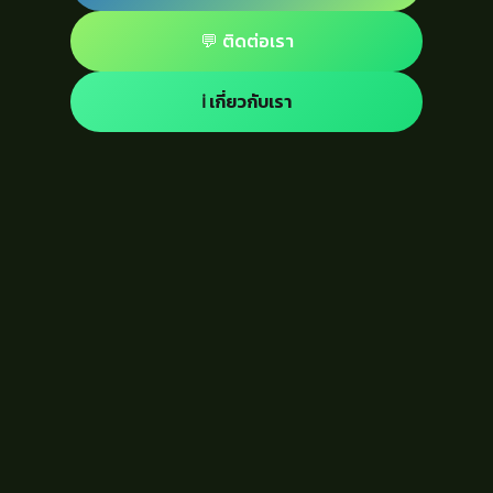
💬 ติดต่อเรา
ℹ️ เกี่ยวกับเรา