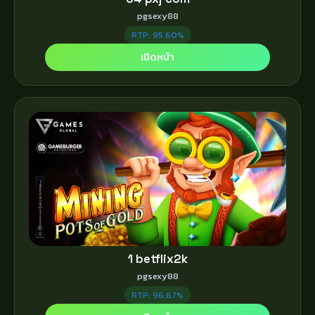
pgsexy88
RTP: 95.60%
เปิดหน้า
1 betflix2k
pgsexy88
RTP: 96.67%