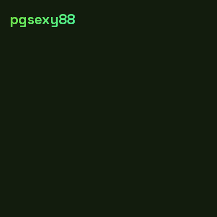
pgsexy88