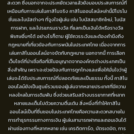
สะดวก ซึ่งนอกจากจะประหยัดเวลาแล้วยังมอบประสบการณ์ที่
เหมือนกับการเล่นในคาสิโนจริง คาสิโนออนไลน์เหล่านี้มีโปรโม
ชั่นและโบนัสต่างๆ ที่จูงใจผู้เล่น เช่น โบนัสสมาชิกใหม่, โบนัส
การฝาก, และโปรแกรมรางวัล ที่แลกเป็นเงินได้หรือรางวัล
พิเศษอื่นๆได้ อย่างไรก็ตาม ผู้ใช้ควรระวังและต้องคำนึงถึง
กฎหมายที่เกี่ยวข้องกับการพนันในประเทศไทย เนื่องจากการ
เล่นคาสิโนออนไลน์อาจขัดกับกฎหมาย นอกจากนี้ การเลือก
เว็บไซต์ที่น่าเชื่อถือที่มีใบอนุญาตจากองค์กรต่างประเทศเป็น
สิ่งสำคัญ เพราะจะช่วยป้องกันการถูกโกงและเพื่อให้มั่นใจว่าผู้
เล่นจะได้รับประสบการณ์ที่ปลอดภัยและเป็นธรรม ทั้งนี้ คาสิโน
ออนไลน์ยังเป็นศูนย์รวมของผู้เล่นจากหลายประเทศที่มีความ
หลงใหลในการเดิมพัน ซึ่งช่วยเสริมสร้างบรรยากาศที่หลาก
หลายและเต็มไปด้วยความตื่นเต้น สิ่งหนึ่งที่ทำให้คาสิโน
ออนไลน์เป็นที่ชื่นชอบในประเทศไทยคือความสะดวกสบายใน
การทำธุรกรรมทางการเงิน ผู้เล่นสามารถฝากและถอนเงินได้
ผ่านช่องทางที่หลากหลาย เช่น เครดิตการ์ด, บัตรเดบิต, การ