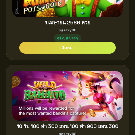
1 เมษายน 2566 หวย
pgsexy88
RTP: 97.74%
เปิดหน้า
10 รับ 100 ทํา 300 ถอน 100 ทํา 900 ถอน 300
pgsexy88