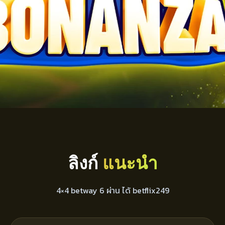
ลิงก์
แนะนำ
4×4 betway 6 ผ่าน ได้ betflix249