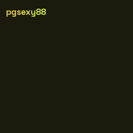
pgsexy88