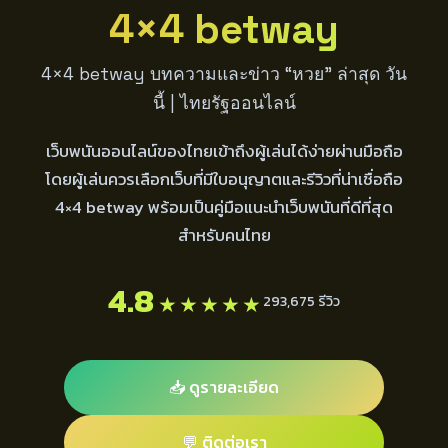
4×4 betway
4×4 betway บทความและข่าว “หวย” ล่าสุด วัน
นี้ | ไทยรัฐออนไลน์
เว็บพนันออนไลน์ของไทยเข้าถึงผู้เล่นได้ง่ายผ่านมือถือ
โดยผู้เล่นควรเลือกเว็บที่มีใบอนุญาตและรีวิวที่น่าเชื่อถือ
4×4 betway พร้อมเป็นคู่มือแนะนำเว็บพนันที่ดีที่สุด
สำหรับคนไทย
4.8
★★★★★
293,675 รีวิว
📥 ดูรายละเอียด
💬 ติดต่อเรา